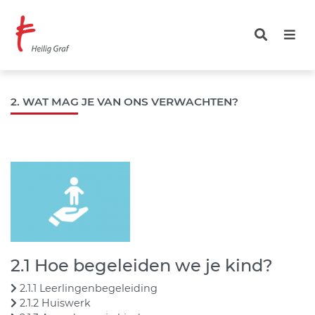
Overslaan
en
naar
de
inhoud
gaan
2. WAT MAG JE VAN ONS VERWACHTEN?
2.1 Hoe begeleiden we je kind?
2.1.1 Leerlingenbegeleiding
2.1.2 Huiswerk