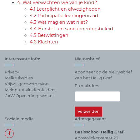
4. Wat verwachten we van je kind?
4.1 Leerplicht en afwezigheden
4.2 Participatie leerlingenraad
4.3 Wat mag en wat niet?
4.4 Herstel- en sanctioneringsbeleid
4.5 Betwistingen
4.6 Klachten
Interessante info:
Nieuwsbrief
Privacy
Abonneer op de nieuwsbrief
Melksubsidies
van het Heilig Graf.
Vrijwilligerswetgeving
E-mailadres
Meldpunt klokkenluiders
CAW Opvoedingswinkel
Sociale media
Adresgegevens
Basisschool Heilig Graf
Apostoliekenstraat 26