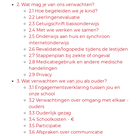
2. Wat mag je van ons verwachten?
2.1 Hoe begeleiden we je kind?
2.2 Leerlingenevaluatie
2.3 Getuigschrift basisonderwijs
2.4 Met wie werken we samen?
2.5 Onderwijs aan huis en synchroon
internetonderwijs
2.6 Revalidatie/logopedie tijdens de lestijden
2.7 Stappenplan bij ziekte of ongeval
2.8 Medicatiegebruik en andere medische
handelingen
2.9 Privacy
3. Wat verwachten we van jou als ouder?
3.1 Engagementsverklaring tussen jou en
onze school
3.2 Verwachtingen over omgang met elkaar -
ouders
3.3 Ouderlijk gezag
3.4 Schoolkosten - €
3.5 Participatie
3.6 Afspraken over communicatie