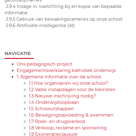
2.9.4 Inzage in, toelichting bij en kopie van bepaalde
informatie
2.9.5 Gebruik van bewakingscamera's op onze school
2.9.6 Artificiële intelligentie (AI)
NAVIGATIE
Ons pedagogisch project
Engagementsverklaring katholiek onderwijs
1. Algemene informatie over de school
1.1 Hoe organiseren wij onze school?
1.2 Vaste instapdagen voor de kleinsten
1.3 Nieuwe inschrijving nodig?
1.4 Onderwijsloopbaan
1.5 Schooluitstappen
1.6 Bewegingsopvoeding & zwemmen
1.7 Rook- en drugsverbod
1.8 Verkoop, reclame en sponsoring
1.9 Exoneratieclausule